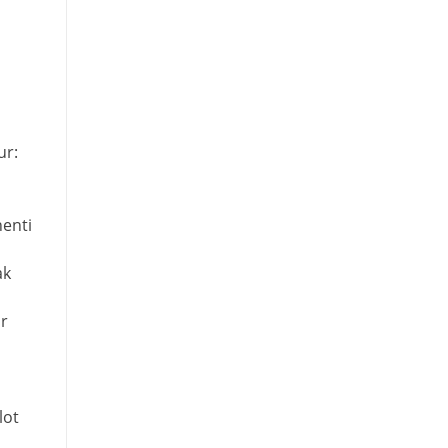
ur:
enti
ak
r
lot