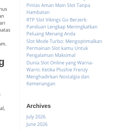
Pintas Aman Main Slot Tanpa
onus
Hambatan
an
RTP Slot Vikings Go Berzerk:
ari
Panduan Lengkap Meningkatkan
batas
Peluang Menang Anda
Slot Mode Turbo: Mengoptimalkan
am.
Permainan Slot kamu Untuk
Pengalaman Maksimal
g
Dunia Slot Online yang Warna-
Warni: Ketika Plushie Frenzy
Menghadirkan Nostalgia dan
Kemenangan
u
Archives
al,
July 2026
June 2026