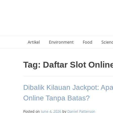
Skip
to
content
Artikel
Environment
Food
Scien
Tag:
Daftar Slot Onlin
Dibalik Kilauan Jackpot: Apa
Online Tanpa Batas?
Posted on
June 4, 2026
by
Daniel Patterson