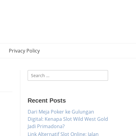
Privacy Policy
Search
for:
Recent Posts
Dari Meja Poker ke Gulungan
Digital: Kenapa Slot Wild West Gold
Jadi Primadona?
Link Alternatif Slot Online: Jalan