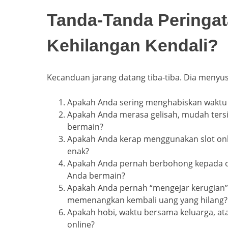
Tanda-Tanda Peringa
Kehilangan Kendali?
Kecanduan jarang datang tiba-tiba. Dia menyus
Apakah Anda sering menghabiskan waktu a
Apakah Anda merasa gelisah, mudah ters
bermain?
Apakah Anda kerap menggunakan slot onlin
enak?
Apakah Anda pernah berbohong kepada or
Anda bermain?
Apakah Anda pernah “mengejar kerugian”
memenangkan kembali uang yang hilang?
Apakah hobi, waktu bersama keluarga, ata
online?