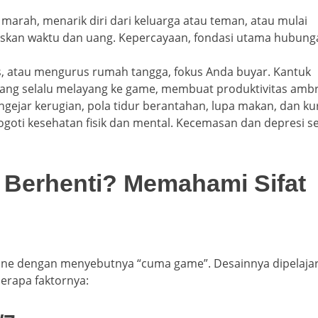
marah, menarik diri dari keluarga atau teman, atau mulai
kan waktu dan uang. Kepercayaan, fondasi utama hubung
us, atau mengurus rumah tangga, fokus Anda buyar. Kantuk
 yang selalu melayang ke game, membuat produktivitas ambr
gejar kerugian, pola tidur berantahan, lupa makan, dan k
oti kesehatan fisik dan mental. Kecemasan dan depresi se
 Berhenti? Memahami Sifat
line dengan menyebutnya “cuma game”. Desainnya dipelajar
berapa faktornya: