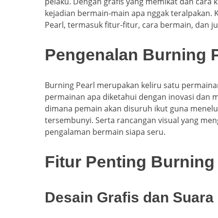
pelaku. Dengan grafis yang memikat dan cara 
kejadian bermain-main apa nggak teralpakan. K
Pearl, termasuk fitur-fitur, cara bermain, dan
Pengenalan Burning P
Burning Pearl merupakan keliru satu permainan 
permainan apa diketahui dengan inovasi dan m
dimana pemain akan disuruh ikut guna menelus
tersembunyi. Serta rancangan visual yang men
pengalaman bermain siapa seru.
Fitur Penting Burning
Desain Grafis dan Suara