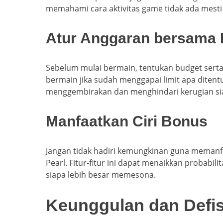
memahami cara aktivitas game tidak ada mesti
Atur Anggaran bersama 
Sebelum mulai bermain, tentukan budget serta 
bermain jika sudah menggapai limit apa dite
menggembirakan dan menghindari kerugian sia
Manfaatkan Ciri Bonus
Jangan tidak hadiri kemungkinan guna memanfaa
Pearl. Fitur-fitur ini dapat menaikkan proba
siapa lebih besar memesona.
Keunggulan dan Defis