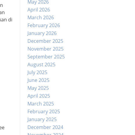
May 2026
an
April 2026
an
March 2026
kan di
February 2026
January 2026
December 2025
November 2025
September 2025
August 2025
July 2025
l
June 2025
May 2025
April 2025
March 2025
February 2025
January 2025
December 2024
ee