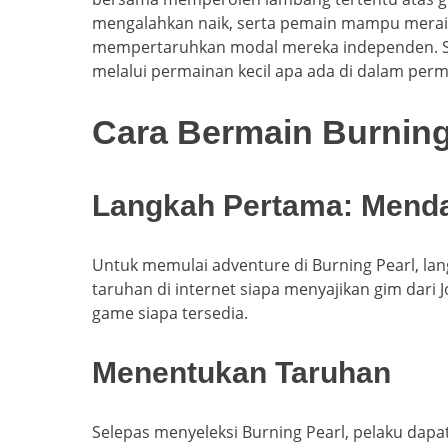
mengalahkan naik, serta pemain mampu merai
mempertaruhkan modal mereka independen. Sel
melalui permainan kecil apa ada di dalam perm
Cara Bermain Burning
Langkah Pertama: Menda
Untuk memulai adventure di Burning Pearl, lan
taruhan di internet siapa menyajikan gim dari J
game siapa tersedia.
Menentukan Taruhan
Selepas menyeleksi Burning Pearl, pelaku da