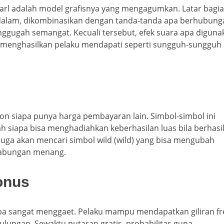
earl adalah model grafisnya yang mengagumkan. Latar bagi
 dalam, dikombinasikan dengan tanda-tanda apa berhubung
gugah semangat. Kecuali tersebut, efek suara apa diguna
menghasilkan pelaku mendapati seperti sungguh-sungguh
n siapa punya harga pembayaran lain. Simbol-simbol ini
lah siapa bisa menghadiahkan keberhasilan luas bila berhasi
juga akan mencari simbol wild (wild) yang bisa mengubah
abungan menang.
onus
iapa sangat menggaet. Pelaku mampu mendapatkan giliran fr
ungan. Sewaktu putaran gratis, probabilitas guna