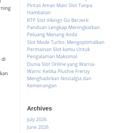
n
Pintas Aman Main Slot Tanpa
rning
Hambatan
RTP Slot Vikings Go Berzerk:
Panduan Lengkap Meningkatkan
Peluang Menang Anda
Slot Mode Turbo: Mengoptimalkan
Permainan Slot kamu Untuk
Pengalaman Maksimal
 di
Dunia Slot Online yang Warna-
Warni: Ketika Plushie Frenzy
ikan
Menghadirkan Nostalgia dan
Kemenangan
Archives
July 2026
June 2026