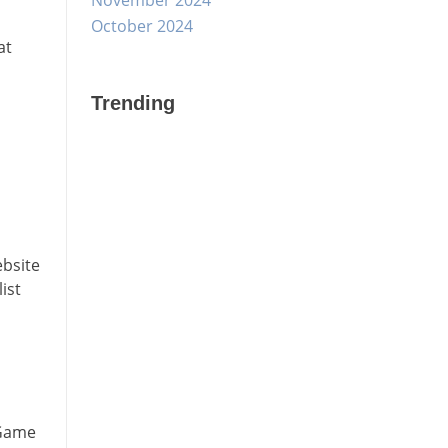
November 2024
October 2024
at
Trending
ebsite
ist
 Game