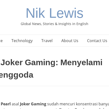
Nik Lewis
Global News, Stories & Insights in English
ce
Technology
Travel
About Us
Contact Us
 Joker Gaming: Menyelami
Menggoda
 Pearl
asal
Joker Gaming
sudah mencuri konsentrasi bany