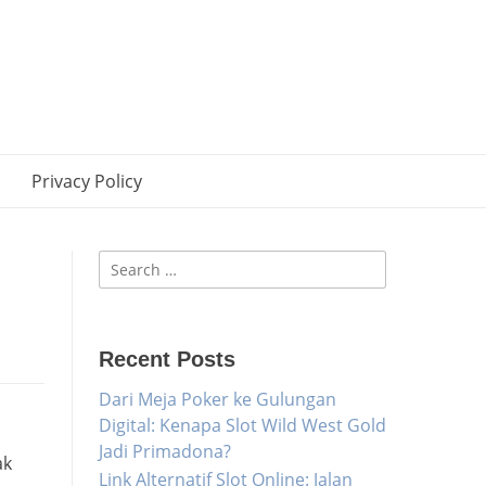
Privacy Policy
Search
for:
Recent Posts
Dari Meja Poker ke Gulungan
Digital: Kenapa Slot Wild West Gold
Jadi Primadona?
ak
Link Alternatif Slot Online: Jalan