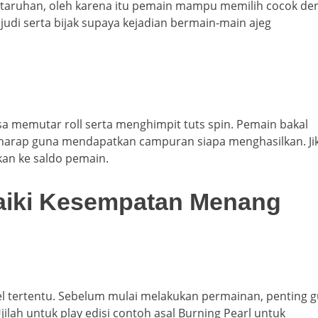
rtaruhan, oleh karena itu pemain mampu memilih cocok de
judi serta bijak supaya kejadian bermain-main ajeg
a memutar roll serta menghimpit tuts spin. Pemain bakal
harap guna mendapatkan campuran siapa menghasilkan. Ji
an ke saldo pemain.
aiki Kesempatan Menang
l tertentu. Sebelum mulai melakukan permainan, penting 
ah untuk play edisi contoh asal Burning Pearl untuk