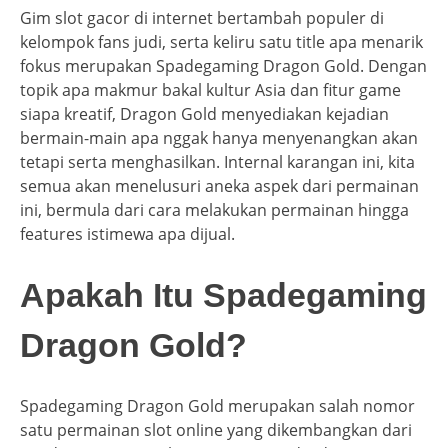
Gim slot gacor di internet bertambah populer di
kelompok fans judi, serta keliru satu title apa menarik
fokus merupakan Spadegaming Dragon Gold. Dengan
topik apa makmur bakal kultur Asia dan fitur game
siapa kreatif, Dragon Gold menyediakan kejadian
bermain-main apa nggak hanya menyenangkan akan
tetapi serta menghasilkan. Internal karangan ini, kita
semua akan menelusuri aneka aspek dari permainan
ini, bermula dari cara melakukan permainan hingga
features istimewa apa dijual.
Apakah Itu Spadegaming
Dragon Gold?
Spadegaming Dragon Gold merupakan salah nomor
satu permainan slot online yang dikembangkan dari