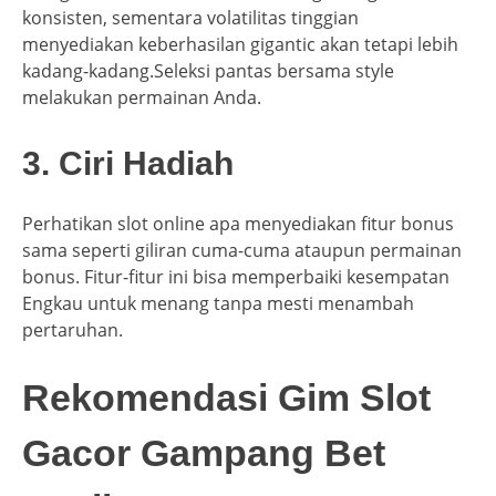
konsisten, sementara volatilitas tinggian
menyediakan keberhasilan gigantic akan tetapi lebih
kadang-kadang.Seleksi pantas bersama style
melakukan permainan Anda.
3. Ciri Hadiah
Perhatikan slot online apa menyediakan fitur bonus
sama seperti giliran cuma-cuma ataupun permainan
bonus. Fitur-fitur ini bisa memperbaiki kesempatan
Engkau untuk menang tanpa mesti menambah
pertaruhan.
Rekomendasi Gim Slot
Gacor Gampang Bet