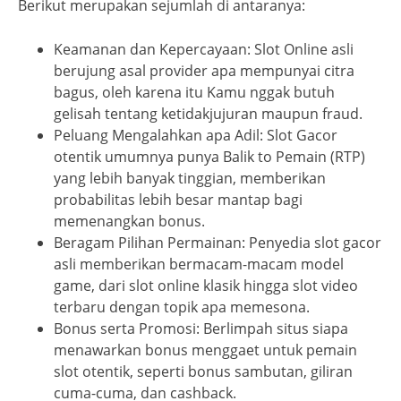
Berikut merupakan sejumlah di antaranya:
Keamanan dan Kepercayaan: Slot Online asli
berujung asal provider apa mempunyai citra
bagus, oleh karena itu Kamu nggak butuh
gelisah tentang ketidakjujuran maupun fraud.
Peluang Mengalahkan apa Adil: Slot Gacor
otentik umumnya punya Balik to Pemain (RTP)
yang lebih banyak tinggian, memberikan
probabilitas lebih besar mantap bagi
memenangkan bonus.
Beragam Pilihan Permainan: Penyedia slot gacor
asli memberikan bermacam-macam model
game, dari slot online klasik hingga slot video
terbaru dengan topik apa memesona.
Bonus serta Promosi: Berlimpah situs siapa
menawarkan bonus menggaet untuk pemain
slot otentik, seperti bonus sambutan, giliran
cuma-cuma, dan cashback.