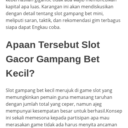
kapital apa luas. Karangan ini akan mendiskusikan
dengan detail tentang slot gampang bet mini,
meliputi saran, taktik, dan rekomendasi gim terbagus
siapa dapat Engkau coba.
Apaan Tersebut Slot
Gacor Gampang Bet
Kecil?
Slot gampang bet kecil merujuk di game slot yang
memungkinkan pemain guna memasang taruhan
dengan jumlah total yang ceper, namun ajeg
mempunyai kesempatan besar untuk berhasil.Konsep
ini sekali memesona kepada partisipan apa mau
merasakan game tidak ada harus menyita ancaman