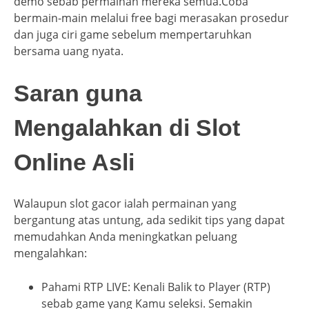
demo sebab permainan mereka semua.Coba
bermain-main melalui free bagi merasakan prosedur
dan juga ciri game sebelum mempertaruhkan
bersama uang nyata.
Saran guna
Mengalahkan di Slot
Online Asli
Walaupun slot gacor ialah permainan yang
bergantung atas untung, ada sedikit tips yang dapat
memudahkan Anda meningkatkan peluang
mengalahkan:
Pahami RTP LIVE: Kenali Balik to Player (RTP)
sebab game yang Kamu seleksi. Semakin