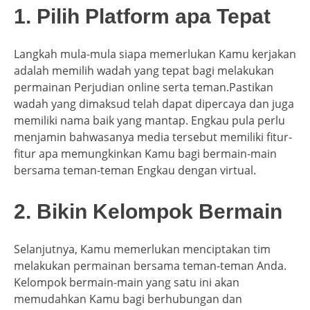
1. Pilih Platform apa Tepat
Langkah mula-mula siapa memerlukan Kamu kerjakan
adalah memilih wadah yang tepat bagi melakukan
permainan Perjudian online serta teman.Pastikan
wadah yang dimaksud telah dapat dipercaya dan juga
memiliki nama baik yang mantap. Engkau pula perlu
menjamin bahwasanya media tersebut memiliki fitur-
fitur apa memungkinkan Kamu bagi bermain-main
bersama teman-teman Engkau dengan virtual.
2. Bikin Kelompok Bermain
Selanjutnya, Kamu memerlukan menciptakan tim
melakukan permainan bersama teman-teman Anda.
Kelompok bermain-main yang satu ini akan
memudahkan Kamu bagi berhubungan dan