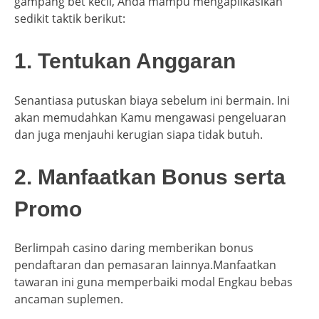
gampang bet kecil, Anda mampu mengaplikasikan
sedikit taktik berikut:
1. Tentukan Anggaran
Senantiasa putuskan biaya sebelum ini bermain. Ini
akan memudahkan Kamu mengawasi pengeluaran
dan juga menjauhi kerugian siapa tidak butuh.
2. Manfaatkan Bonus serta
Promo
Berlimpah casino daring memberikan bonus
pendaftaran dan pemasaran lainnya.Manfaatkan
tawaran ini guna memperbaiki modal Engkau bebas
ancaman suplemen.