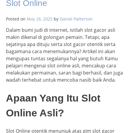
Slot Online
Posted on
May 26, 2025
by
Daniel Patterson
Dalam bumi judi di internet, istilah slot gacor asli
makin dikenal di golongan pemain. Tetapi, apa
sejatinya apa dituju serta slot gacor otentik serta
bagaimana cara menemukannya? Artikel ini akan
mengupas tuntas segalanya hal yang butuh Kamu
pelajari mengenai slot online asli, mencakup cara
melakukan permainan, saran bagi berhasil, dan juga
wadah terhebat untuk mencoba nasib baik Anda.
Apaan Yang Itu Slot
Online Asli?
Slot Online otentik menunjuk atas gim slot gacor