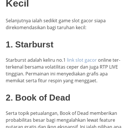
Kecil
Selanjutnya ialah sedikit game slot gacor siapa
direkomendasikan bagi taruhan kecil:
1. Starburst
Starburst adalah keliru no.1
link slot gacor
online ter-
terkenal bersama volatilitas ceper dan juga RTP LIVE
tinggian. Permainan ini menyediakan grafis apa
memikat serta fitur respin yang menggaet.
2. Book of Dead
Serta topik petualangan, Book of Dead memberikan
probabilitas besar bagi mengalahkan lewat feature
putaran gratis dan ikon ekspansif. Ini ialah pilihan apa