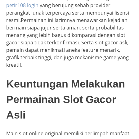
petir108 login
yang berujung sebab provider
perangkat lunak terpercaya serta mempunyai lisensi
resmi.Permainan ini lazimnya menawarkan kejadian
bermain siapa jujur serta aman, serta probabilitas
menang yang lebih bagus dikomparasi dengan slot
gacor siapa tidak terkonfirmasi. Serta slot gacor asli,
pemain dapat menikmati aneka feature menarik,
grafik terbaik tinggi, dan juga mekanisme game yang
kreatif.
Keuntungan Melakukan
Permainan Slot Gacor
Asli
Main slot online original memiliki berlimpah manfaat.