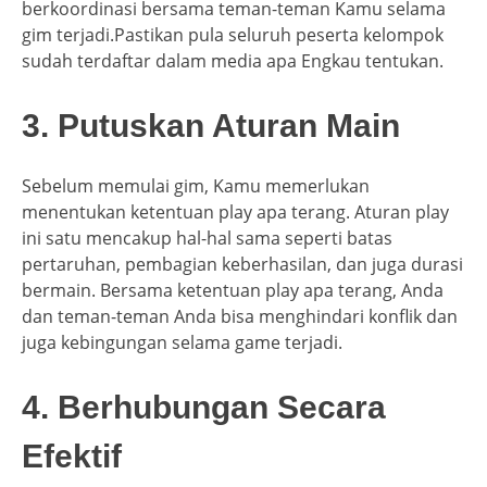
berkoordinasi bersama teman-teman Kamu selama
gim terjadi.Pastikan pula seluruh peserta kelompok
sudah terdaftar dalam media apa Engkau tentukan.
3. Putuskan Aturan Main
Sebelum memulai gim, Kamu memerlukan
menentukan ketentuan play apa terang. Aturan play
ini satu mencakup hal-hal sama seperti batas
pertaruhan, pembagian keberhasilan, dan juga durasi
bermain. Bersama ketentuan play apa terang, Anda
dan teman-teman Anda bisa menghindari konflik dan
juga kebingungan selama game terjadi.
4. Berhubungan Secara
Efektif