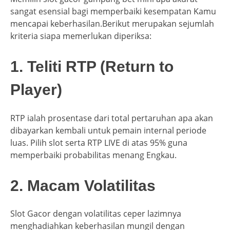
sangat esensial bagi memperbaiki kesempatan Kamu
mencapai keberhasilan.Berikut merupakan sejumlah
kriteria siapa memerlukan diperiksa:
1. Teliti RTP (Return to
Player)
RTP ialah prosentase dari total pertaruhan apa akan
dibayarkan kembali untuk pemain internal periode
luas. Pilih slot serta RTP LIVE di atas 95% guna
memperbaiki probabilitas menang Engkau.
2. Macam Volatilitas
Slot Gacor dengan volatilitas ceper lazimnya
menghadiahkan keberhasilan mungil dengan