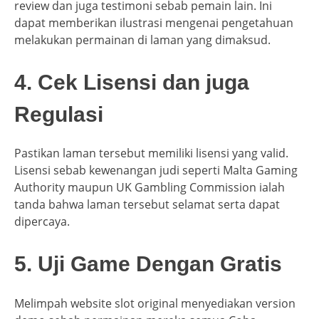
review dan juga testimoni sebab pemain lain. Ini
dapat memberikan ilustrasi mengenai pengetahuan
melakukan permainan di laman yang dimaksud.
4. Cek Lisensi dan juga
Regulasi
Pastikan laman tersebut memiliki lisensi yang valid.
Lisensi sebab kewenangan judi seperti Malta Gaming
Authority maupun UK Gambling Commission ialah
tanda bahwa laman tersebut selamat serta dapat
dipercaya.
5. Uji Game Dengan Gratis
Melimpah website slot original menyediakan version