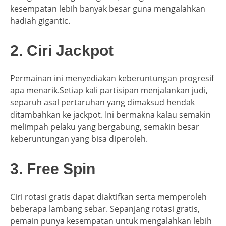
kesempatan lebih banyak besar guna mengalahkan
hadiah gigantic.
2. Ciri Jackpot
Permainan ini menyediakan keberuntungan progresif
apa menarik.Setiap kali partisipan menjalankan judi,
separuh asal pertaruhan yang dimaksud hendak
ditambahkan ke jackpot. Ini bermakna kalau semakin
melimpah pelaku yang bergabung, semakin besar
keberuntungan yang bisa diperoleh.
3. Free Spin
Ciri rotasi gratis dapat diaktifkan serta memperoleh
beberapa lambang sebar. Sepanjang rotasi gratis,
pemain punya kesempatan untuk mengalahkan lebih