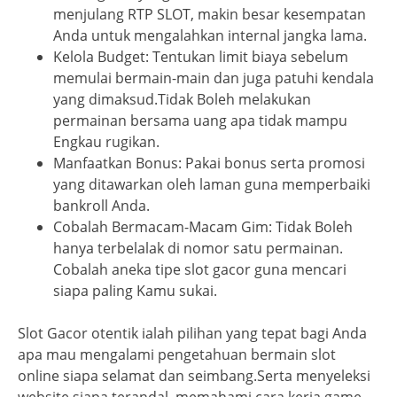
menjulang RTP SLOT, makin besar kesempatan
Anda untuk mengalahkan internal jangka lama.
Kelola Budget: Tentukan limit biaya sebelum
memulai bermain-main dan juga patuhi kendala
yang dimaksud.Tidak Boleh melakukan
permainan bersama uang apa tidak mampu
Engkau rugikan.
Manfaatkan Bonus: Pakai bonus serta promosi
yang ditawarkan oleh laman guna memperbaiki
bankroll Anda.
Cobalah Bermacam-Macam Gim: Tidak Boleh
hanya terbelalak di nomor satu permainan.
Cobalah aneka tipe slot gacor guna mencari
siapa paling Kamu sukai.
Slot Gacor otentik ialah pilihan yang tepat bagi Anda
apa mau mengalami pengetahuan bermain slot
online siapa selamat dan seimbang.Serta menyeleksi