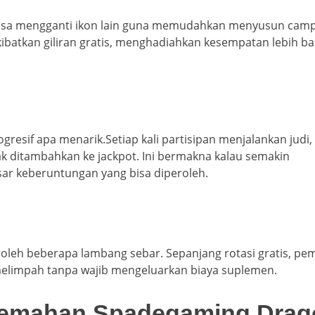
bisa mengganti ikon lain guna memudahkan menyusun cam
kibatkan giliran gratis, menghadiahkan kesempatan lebih b
esif apa menarik.Setiap kali partisipan menjalankan judi,
 ditambahkan ke jackpot. Ini bermakna kalau semakin
ar keberuntungan yang bisa diperoleh.
eroleh beberapa lambang sebar. Sepanjang rotasi gratis, pe
elimpah tanpa wajib mengeluarkan biaya suplemen.
lemahan Spadegaming Drag