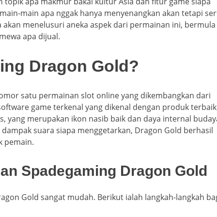
opik apa makmur bakal kultur Asia dan fitur game siapa
ermain-main apa nggak hanya menyenangkan akan tetapi ser
a akan menelusuri aneka aspek dari permainan ini, bermula
mewa apa dijual.
ing Dragon Gold?
mor satu permainan slot online yang dikembangkan dari
software game terkenal yang dikenal dengan produk terbaik
s, yang merupakan ikon nasib baik dan daya internal buday
a dampak suara siapa menggetarkan, Dragon Gold berhasil
k pemain.
nan Spadegaming Dragon Gold
gon Gold sangat mudah. Berikut ialah langkah-langkah ba