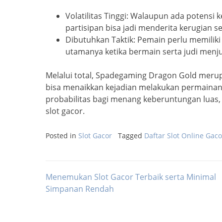
Volatilitas Tinggi: Walaupun ada potensi k
partisipan bisa jadi menderita kerugian 
Dibutuhkan Taktik: Pemain perlu memili
utamanya ketika bermain serta judi menju
Melalui total, Spadegaming Dragon Gold meru
bisa menaikkan kejadian melakukan permainan.
probabilitas bagi menang keberuntungan luas, t
slot gacor.
Posted in
Slot Gacor
Tagged
Daftar Slot Online Gaco
Menemukan Slot Gacor Terbaik serta Minimal
Post
Simpanan Rendah
navigation