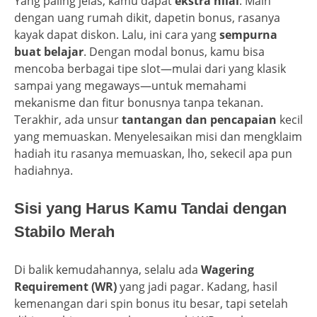
Yang paling jelas, kamu dapat
ekstra nilai
. Main
dengan uang rumah dikit, dapetin bonus, rasanya
kayak dapat diskon. Lalu, ini cara yang
sempurna
buat belajar
. Dengan modal bonus, kamu bisa
mencoba berbagai tipe slot—mulai dari yang klasik
sampai yang megaways—untuk memahami
mekanisme dan fitur bonusnya tanpa tekanan.
Terakhir, ada unsur
tantangan dan pencapaian
kecil
yang memuaskan. Menyelesaikan misi dan mengklaim
hadiah itu rasanya memuaskan, lho, sekecil apa pun
hadiahnya.
Sisi yang Harus Kamu Tandai dengan
Stabilo Merah
Di balik kemudahannya, selalu ada
Wagering
Requirement (WR)
yang jadi pagar. Kadang, hasil
kemenangan dari spin bonus itu besar, tapi setelah