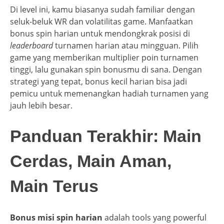
Di level ini, kamu biasanya sudah familiar dengan
seluk-beluk WR dan volatilitas game. Manfaatkan
bonus spin harian untuk mendongkrak posisi di
leaderboard
turnamen harian atau mingguan. Pilih
game yang memberikan multiplier poin turnamen
tinggi, lalu gunakan spin bonusmu di sana. Dengan
strategi yang tepat, bonus kecil harian bisa jadi
pemicu untuk memenangkan hadiah turnamen yang
jauh lebih besar.
Panduan Terakhir: Main
Cerdas, Main Aman,
Main Terus
Bonus misi spin harian
adalah tools yang powerful