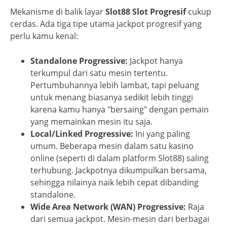
Mekanisme di balik layar
Slot88 Slot Progresif
cukup
cerdas. Ada tiga tipe utama jackpot progresif yang
perlu kamu kenal:
Standalone Progressive:
Jackpot hanya
terkumpul dari satu mesin tertentu.
Pertumbuhannya lebih lambat, tapi peluang
untuk menang biasanya sedikit lebih tinggi
karena kamu hanya "bersaing" dengan pemain
yang memainkan mesin itu saja.
Local/Linked Progressive:
Ini yang paling
umum. Beberapa mesin dalam satu kasino
online (seperti di dalam platform Slot88) saling
terhubung. Jackpotnya dikumpulkan bersama,
sehingga nilainya naik lebih cepat dibanding
standalone.
Wide Area Network (WAN) Progressive:
Raja
dari semua jackpot. Mesin-mesin dari berbagai