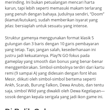
merinding. Ini bukan petualangan mencari harta
karun, tapi lebih seperti memasuki makam terlarang
yang penuh dengan bahaya. Judulnya sendiri, “Doom”
(kiamat/kutukan), sudah memberikan isyarat yang
jelas: bersiaplah untuk sesuatu yang intense.
Struktur gamenya menggunakan format klasik 5
gulungan dan 3 baris dengan 10 garis pembayaran
yang tetap. Tapi, jangan salah, kesederhanaan ini
justru jadi kekuatannya. Play’N GO fokus pada
gameplay yang smooth dan bonus yang benar-benar
menggembirakan. Simbol-simbolnya terdiri dari kartu
remi (9 sampai A) yang didesain dengan font khas
Mesir, diikuti oleh simbol-simbol bertema seperti
Ankh, Scarab, Burung Falkon, Dewa Anubis, dan tentu
saja, simbol Wild yang diwakili oleh Dewa Kegelapan—
sosok dengan kepala serigala yang jadi ikon game ini.