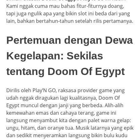
Kami nggak cuma mau bahas fitur-fiturnya doang,
tapi juga ngulik apa yang bikin slot ini beda dari yang
lain, bahkan bertahun-tahun setelah rilis pertamanya.
Pertemuan dengan Dewa
Kegelapan: Sekilas
tentang Doom Of Egypt
Dirilis oleh Play’N GO, raksasa provider game yang
udah nggak diragukan lagi kualitasnya, Doom Of
Egypt muncul dengan janji yang berbeda. Alih-alih
kemewahan emas dan cahaya terang, game ini
langsung menyambut kita dengan palet warna gelap:
ungu, hitam, dan oranye tua. Musik latarnya yang epik
dan sedikit menyeramkan langsung bikin bulu kudu