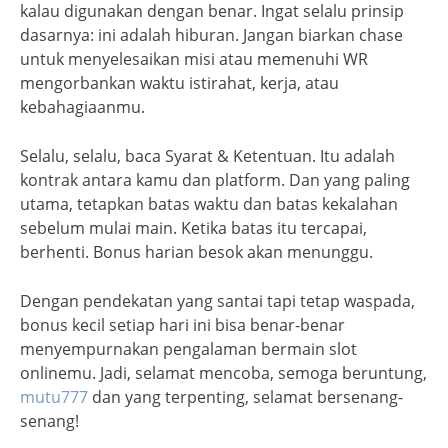
kalau digunakan dengan benar. Ingat selalu prinsip
dasarnya: ini adalah hiburan. Jangan biarkan chase
untuk menyelesaikan misi atau memenuhi WR
mengorbankan waktu istirahat, kerja, atau
kebahagiaanmu.
Selalu, selalu, baca Syarat & Ketentuan. Itu adalah
kontrak antara kamu dan platform. Dan yang paling
utama, tetapkan batas waktu dan batas kekalahan
sebelum mulai main. Ketika batas itu tercapai,
berhenti. Bonus harian besok akan menunggu.
Dengan pendekatan yang santai tapi tetap waspada,
bonus kecil setiap hari ini bisa benar-benar
menyempurnakan pengalaman bermain slot
onlinemu. Jadi, selamat mencoba, semoga beruntung,
mutu777
dan yang terpenting, selamat bersenang-
senang!