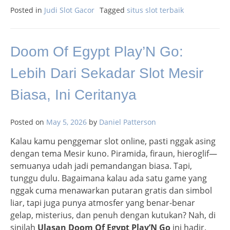
Posted in
Judi Slot Gacor
Tagged
situs slot terbaik
Doom Of Egypt Play’N Go:
Lebih Dari Sekadar Slot Mesir
Biasa, Ini Ceritanya
Posted on
May 5, 2026
by
Daniel Patterson
Kalau kamu penggemar slot online, pasti nggak asing
dengan tema Mesir kuno. Piramida, firaun, hieroglif—
semuanya udah jadi pemandangan biasa. Tapi,
tunggu dulu. Bagaimana kalau ada satu game yang
nggak cuma menawarkan putaran gratis dan simbol
liar, tapi juga punya atmosfer yang benar-benar
gelap, misterius, dan penuh dengan kutukan? Nah, di
sinilah
Ulasan Doom Of Egypt Play’N Go
ini hadir.