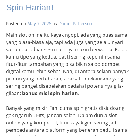
Spin Harian!
Posted on
May 7, 2026
by
Daniel Patterson
Main slot online itu kayak ngopi, ada yang puas sama
yang biasa-biasa aja, tapi ada juga yang selalu nyari
varian baru biar sesi mainnya makin berwarna. Kalau
kamu tipe yang kedua, pasti sering kepo nih sama
fitur-fitur tambahan yang bisa bikin saldo dompet
digital kamu lebih sehat. Nah, di antara sekian banyak
promo yang bertebaran, ada satu mekanisme yang
sering banget disepelekan padahal potensinya gila-
gilaan:
bonus misi spin harian
.
Banyak yang mikir, “ah, cuma spin gratis dikit doang,
gak ngaruh”. Eits, jangan salah. Dalam dunia slot
online yang kompetitif, fitur kayak gini sering jadi
pembeda antara platform yang beneran peduli sama