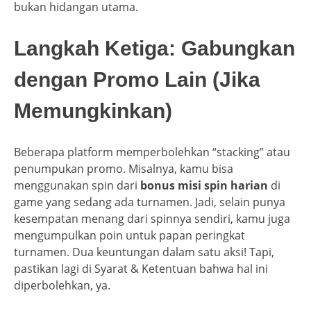
bukan hidangan utama.
Langkah Ketiga: Gabungkan
dengan Promo Lain (Jika
Memungkinkan)
Beberapa platform memperbolehkan “stacking” atau
penumpukan promo. Misalnya, kamu bisa
menggunakan spin dari
bonus misi spin harian
di
game yang sedang ada turnamen. Jadi, selain punya
kesempatan menang dari spinnya sendiri, kamu juga
mengumpulkan poin untuk papan peringkat
turnamen. Dua keuntungan dalam satu aksi! Tapi,
pastikan lagi di Syarat & Ketentuan bahwa hal ini
diperbolehkan, ya.