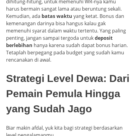
dihitung-hitung, untuk memenuhi WR-nya kamu
harus bermain sangat lama atau beruntung sekali.
Kemudian, ada
batas waktu
yang ketat. Bonus dan
kemenangan darinya bisa hangus kalau gak
memenuhi syarat dalam waktu tertentu. Yang paling
penting, jangan sampai tergoda untuk
deposit
berlebihan
hanya karena sudah dapat bonus harian.
Tetaplah berpegang pada budget yang sudah kamu
rencanakan di awal.
Strategi Level Dewa: Dari
Pemain Pemula Hingga
yang Sudah Jago
Biar makin afdal, yuk kita bagi strategi berdasarkan
level pengalamanmu.