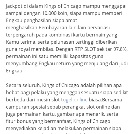
Jackpot di dalam Kings of Chicago mampu menggapai
sampai dengan 10.000 koin, siapa mampu memberi
Engkau penghasilan siapa amat
menghasilkan.Pembayaran lain-lain bervariasi
terpengaruh pada kombinasi kartu bermain yang
Kamu terima, serta pelunasan tertinggi diberikan
guna royal membilas. Dengan RTP SLOT sekitar 97,8%,
permainan ini satu memiliki kapasitas guna
menyumbang Engkau return yang menjulang dari judi
Engkau.
Secara seluruh, Kings of Chicago adalah pilihan apa
hebat bagi pelaku yang menggali sesuatu siapa sedikit
berbeda dari mesin slot
togel online
biasa.Bersama
campuran spesial sebab perangkat slot online dan
juga permainan kartu, gambar apa menarik, serta
fitur bonus yang bermanfaat, Kings of Chicago
menyediakan kejadian melakukan permainan siapa