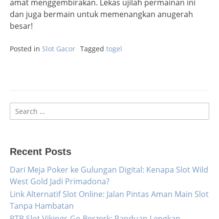
amat menggembirakan. Lekas ujilah permainan ini
dan juga bermain untuk memenangkan anugerah
besar!
Posted in
Slot Gacor
Tagged
togel
Search
for:
Recent Posts
Dari Meja Poker ke Gulungan Digital: Kenapa Slot Wild
West Gold Jadi Primadona?
Link Alternatif Slot Online: Jalan Pintas Aman Main Slot
Tanpa Hambatan
RTP Slot Vikings Go Berzerk: Panduan Lengkap