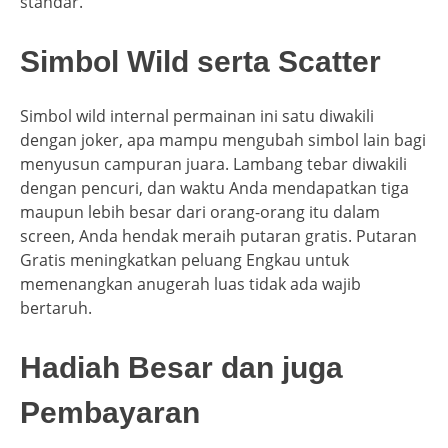
standar.
Simbol Wild serta Scatter
Simbol wild internal permainan ini satu diwakili
dengan joker, apa mampu mengubah simbol lain bagi
menyusun campuran juara. Lambang tebar diwakili
dengan pencuri, dan waktu Anda mendapatkan tiga
maupun lebih besar dari orang-orang itu dalam
screen, Anda hendak meraih putaran gratis. Putaran
Gratis meningkatkan peluang Engkau untuk
memenangkan anugerah luas tidak ada wajib
bertaruh.
Hadiah Besar dan juga
Pembayaran