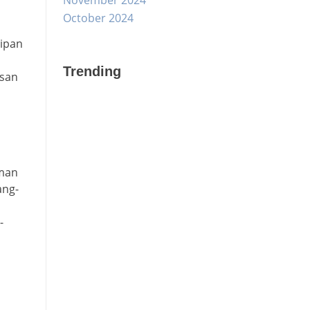
November 2024
October 2024
sipan
Trending
usan
aman
ang-
-