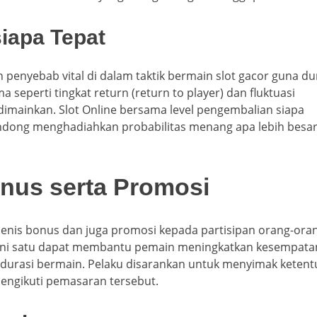
iapa Tepat
 penyebab vital di dalam taktik bermain slot gacor guna du
a seperti tingkat return (return to player) dan fluktuasi
imainkan. Slot Online bersama level pengembalian siapa
ndong menghadiahkan probabilitas menang apa lebih besa
nus serta Promosi
 jenis bonus dan juga promosi kepada partisipan orang-ora
 ini satu dapat membantu pemain meningkatkan kesempata
 durasi bermain. Pelaku disarankan untuk menyimak keten
mengikuti pemasaran tersebut.