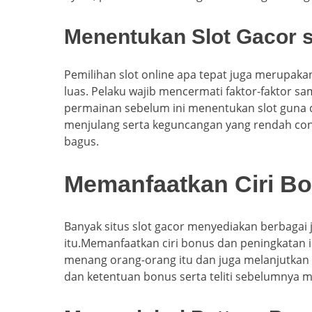
Menentukan Slot Gacor s
Pemilihan slot online apa tepat juga merupakan
luas. Pelaku wajib mencermati faktor-faktor sam
permainan sebelum ini menentukan slot guna d
menjulang serta keguncangan yang rendah co
bagus.
Memanfaatkan Ciri Bo
Banyak situs slot gacor menyediakan berbagai
itu.Memanfaatkan ciri bonus dan peningkatan
menang orang-orang itu dan juga melanjutkan
dan ketentuan bonus serta teliti sebelumnya 