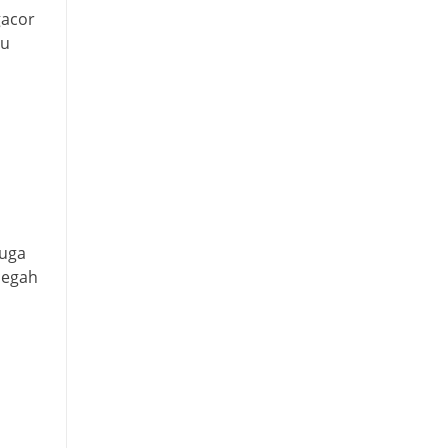
gacor
au
juga
cegah
n