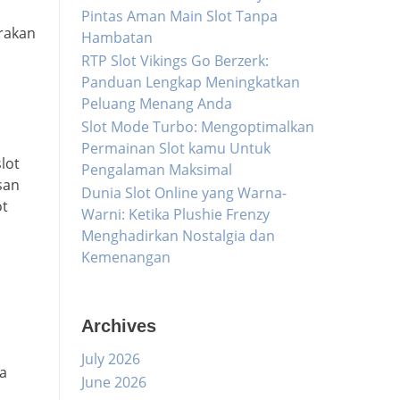
Pintas Aman Main Slot Tanpa
rakan
Hambatan
RTP Slot Vikings Go Berzerk:
Panduan Lengkap Meningkatkan
Peluang Menang Anda
Slot Mode Turbo: Mengoptimalkan
Permainan Slot kamu Untuk
lot
Pengalaman Maksimal
san
Dunia Slot Online yang Warna-
ot
Warni: Ketika Plushie Frenzy
Menghadirkan Nostalgia dan
Kemenangan
Archives
July 2026
a
June 2026