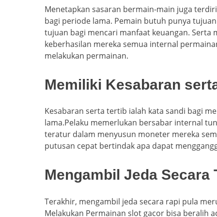
Menetapkan sasaran bermain-main juga terdiri 
bagi periode lama. Pemain butuh punya tujuan
tujuan bagi mencari manfaat keuangan. Serta
keberhasilan mereka semua internal permainan
melakukan permainan.
Memiliki Kesabaran serta
Kesabaran serta tertib ialah kata sandi bagi 
lama.Pelaku memerlukan bersabar internal t
teratur dalam menyusun moneter mereka semua
putusan cepat bertindak apa dapat mengganggu
Mengambil Jeda Secara 
Terakhir, mengambil jeda secara rapi pula mer
Melakukan Permainan slot gacor bisa beralih 