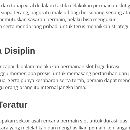
dari tahap vital di dalam taktik melakukan permainan slot 
 siapa terang, bagus itu maksud bagi bersenang-senang at
 memutuskan sasaran bermain, pelaku bisa mengukur
 serta mendorong pribadi untuk terus menaikkan strategi
 Disiplin
mencapai di dalam melakukan permainan slot bagi durasi
unggu momen apa presisi untuk memasang pertaruhan dan 
. Serta punya kesabaran serta tertib, pemain dapat men
 orang-orang itu internal jangka lama.
Teratur
upakan sektor asal rencana bermain slot untuk durasi luas.
acara yang melelahkan dan menghasilkan pemain kehilanga