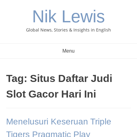
Skip
Nik Lewis
to
content
Global News, Stories & Insights in English
Menu
Tag:
Situs Daftar Judi
Slot Gacor Hari Ini
Menelusuri Keseruan Triple
Tigers Pragmatic Play