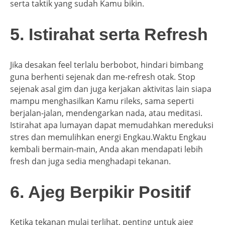
serta taktik yang sudah Kamu bikin.
5. Istirahat serta Refresh
Jika desakan feel terlalu berbobot, hindari bimbang
guna berhenti sejenak dan me-refresh otak. Stop
sejenak asal gim dan juga kerjakan aktivitas lain siapa
mampu menghasilkan Kamu rileks, sama seperti
berjalan-jalan, mendengarkan nada, atau meditasi.
Istirahat apa lumayan dapat memudahkan mereduksi
stres dan memulihkan energi Engkau.Waktu Engkau
kembali bermain-main, Anda akan mendapati lebih
fresh dan juga sedia menghadapi tekanan.
6. Ajeg Berpikir Positif
Ketika tekanan mulai terlihat, penting untuk ajeg