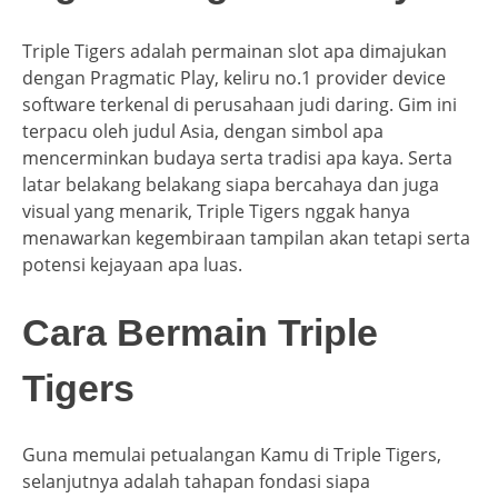
Triple Tigers adalah permainan slot apa dimajukan
dengan Pragmatic Play, keliru no.1 provider device
software terkenal di perusahaan judi daring. Gim ini
terpacu oleh judul Asia, dengan simbol apa
mencerminkan budaya serta tradisi apa kaya. Serta
latar belakang belakang siapa bercahaya dan juga
visual yang menarik, Triple Tigers nggak hanya
menawarkan kegembiraan tampilan akan tetapi serta
potensi kejayaan apa luas.
Cara Bermain Triple
Tigers
Guna memulai petualangan Kamu di Triple Tigers,
selanjutnya adalah tahapan fondasi siapa