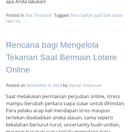
apa Anda lakukan!
Posted in
Slot Thailand
Tagged
Situs Daftar Judi Slot Gacor
Hari Ini
Rencana bagi Mengelola
Tekanan Saat Bermain Lotere
Online
Posted on
December 4, 2024
by
Daniel Patterson
Saat melakukan permainan perjudian online, stress
mampu berubah perkara siapa sukar untuk dihindari.
Para pelaku acap kali mendapati stres maupun
tertekan disebabkan aneka alasan, sama seperti
kekalahan berturut-turut, uncertainty buah undian,
maupun harapan siapa terlalu menjulang guna