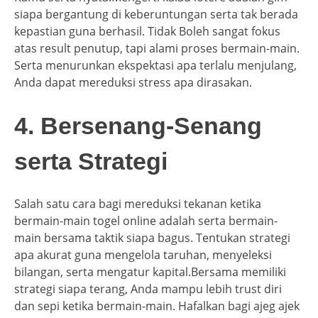
siapa bergantung di keberuntungan serta tak berada
kepastian guna berhasil. Tidak Boleh sangat fokus
atas result penutup, tapi alami proses bermain-main.
Serta menurunkan ekspektasi apa terlalu menjulang,
Anda dapat mereduksi stress apa dirasakan.
4. Bersenang-Senang
serta Strategi
Salah satu cara bagi mereduksi tekanan ketika
bermain-main togel online adalah serta bermain-
main bersama taktik siapa bagus. Tentukan strategi
apa akurat guna mengelola taruhan, menyeleksi
bilangan, serta mengatur kapital.Bersama memiliki
strategi siapa terang, Anda mampu lebih trust diri
dan sepi ketika bermain-main. Hafalkan bagi ajeg ajek