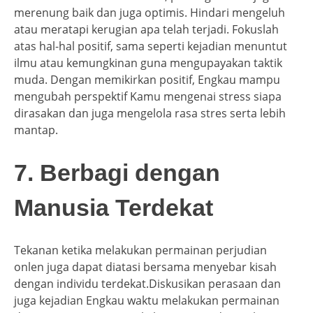
merenung baik dan juga optimis. Hindari mengeluh
atau meratapi kerugian apa telah terjadi. Fokuslah
atas hal-hal positif, sama seperti kejadian menuntut
ilmu atau kemungkinan guna mengupayakan taktik
muda. Dengan memikirkan positif, Engkau mampu
mengubah perspektif Kamu mengenai stress siapa
dirasakan dan juga mengelola rasa stres serta lebih
mantap.
7. Berbagi dengan
Manusia Terdekat
Tekanan ketika melakukan permainan perjudian
onlen juga dapat diatasi bersama menyebar kisah
dengan individu terdekat.Diskusikan perasaan dan
juga kejadian Engkau waktu melakukan permainan