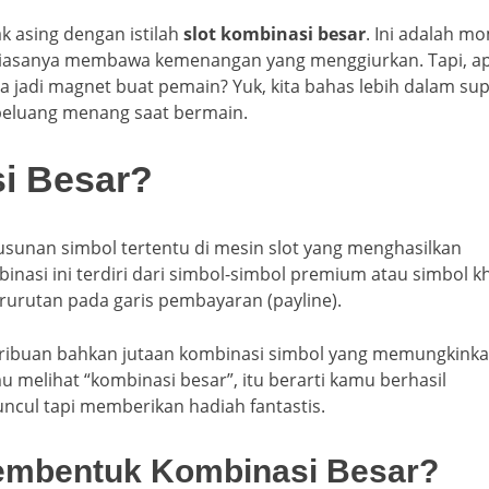
k asing dengan istilah
slot kombinasi besar
. Ini adalah m
a biasanya membawa kemenangan yang menggiurkan. Tapi, ap
a jadi magnet buat pemain? Yuk, kita bahas lebih dalam su
eluang menang saat bermain.
si Besar?
sunan simbol tertentu di mesin slot yang menghasilkan
inasi ini terdiri dari simbol-simbol premium atau simbol 
erurutan pada garis pembayaran (payline).
 ribuan bahkan jutaan kombinasi simbol yang memungkink
u melihat “kombinasi besar”, itu berarti kamu berhasil
cul tapi memberikan hadiah fantastis.
embentuk Kombinasi Besar?