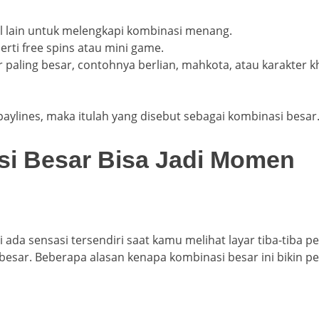
l lain untuk melengkapi kombinasi menang.
rti free spins atau mini game.
aling besar, contohnya berlian, mahkota, atau karakter 
paylines, maka itulah yang disebut sebagai kombinasi besar
si Besar Bisa Jadi Momen
ada sensasi tersendiri saat kamu melihat layar tiba-tiba p
ar. Beberapa alasan kenapa kombinasi besar ini bikin p