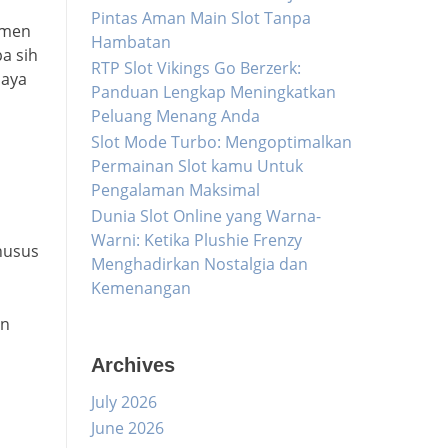
Pintas Aman Main Slot Tanpa
omen
Hambatan
a sih
RTP Slot Vikings Go Berzerk:
paya
Panduan Lengkap Meningkatkan
Peluang Menang Anda
Slot Mode Turbo: Mengoptimalkan
Permainan Slot kamu Untuk
Pengalaman Maksimal
Dunia Slot Online yang Warna-
Warni: Ketika Plushie Frenzy
khusus
Menghadirkan Nostalgia dan
Kemenangan
an
Archives
July 2026
June 2026