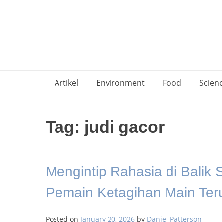
Skip
to
content
Artikel
Environment
Food
Scien
Tag:
judi gacor
Mengintip Rahasia di Balik 
Pemain Ketagihan Main Ter
Posted on
January 20, 2026
by
Daniel Patterson