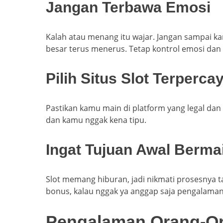
Jangan Terbawa Emosi
Kalah atau menang itu wajar. Jangan sampai 
besar terus menerus. Tetap kontrol emosi dan
Pilih Situs Slot Terperca
Pastikan kamu main di platform yang legal dan 
dan kamu nggak kena tipu.
Ingat Tujuan Awal Berma
Slot memang hiburan, jadi nikmati prosesnya ta
bonus, kalau nggak ya anggap saja pengalaman
Pengalaman Orang-Or