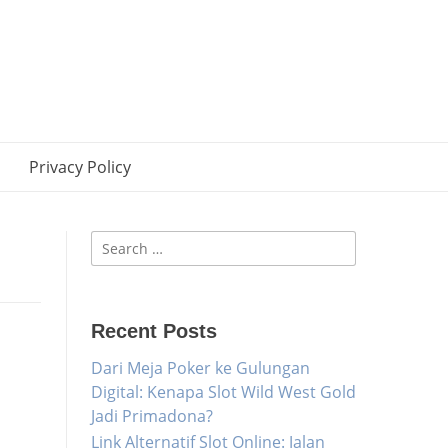
Privacy Policy
Search
for:
Recent Posts
Dari Meja Poker ke Gulungan
Digital: Kenapa Slot Wild West Gold
Jadi Primadona?
Link Alternatif Slot Online: Jalan