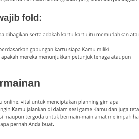
ajib fold:
pa dibagikan serta adakah kartu-kartu itu memudahkan ata
erdasarkan gabungan kartu siapa Kamu miliki
a apakah mereka menunjukkan petunjuk tenaga ataupun
rmainan
 online, vital untuk menciptakan planning gim apa
ingin Kamu jalankan di dalam sesi game Kamu dan juga tet
stasi maupun tergoda untuk bermain-main amat melimpah ha
 apa pernah Anda buat.