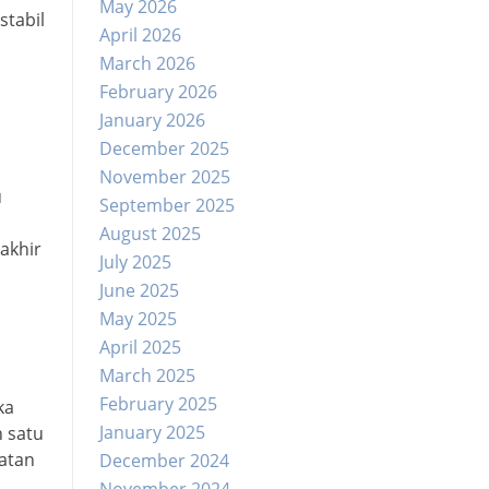
May 2026
tabil
April 2026
March 2026
February 2026
January 2026
December 2025
November 2025
u
September 2025
August 2025
akhir
July 2025
June 2025
May 2025
April 2025
March 2025
February 2025
ka
January 2025
h satu
atan
December 2024