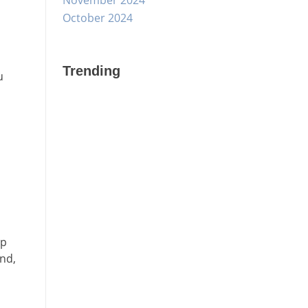
November 2024
October 2024
Trending
u
ap
nd,