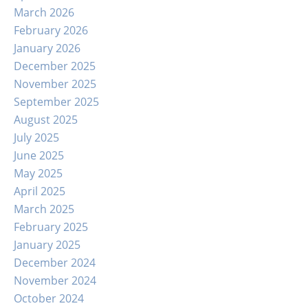
March 2026
February 2026
January 2026
December 2025
November 2025
September 2025
August 2025
July 2025
June 2025
May 2025
April 2025
March 2025
February 2025
January 2025
December 2024
November 2024
October 2024