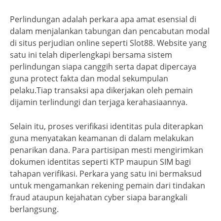
Perlindungan adalah perkara apa amat esensial di
dalam menjalankan tabungan dan pencabutan modal
di situs perjudian online seperti Slot88. Website yang
satu ini telah diperlengkapi bersama sistem
perlindungan siapa canggih serta dapat dipercaya
guna protect fakta dan modal sekumpulan
pelaku.Tiap transaksi apa dikerjakan oleh pemain
dijamin terlindungi dan terjaga kerahasiaannya.
Selain itu, proses verifikasi identitas pula diterapkan
guna menyatakan keamanan di dalam melakukan
penarikan dana. Para partisipan mesti mengirimkan
dokumen identitas seperti KTP maupun SIM bagi
tahapan verifikasi. Perkara yang satu ini bermaksud
untuk mengamankan rekening pemain dari tindakan
fraud ataupun kejahatan cyber siapa barangkali
berlangsung.