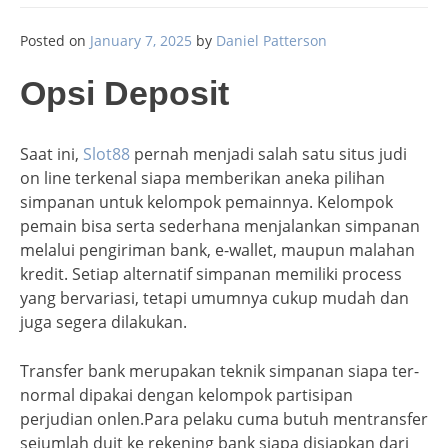
Posted on
January 7, 2025
by
Daniel Patterson
Opsi Deposit
Saat ini,
Slot88
pernah menjadi salah satu situs judi
on line terkenal siapa memberikan aneka pilihan
simpanan untuk kelompok pemainnya. Kelompok
pemain bisa serta sederhana menjalankan simpanan
melalui pengiriman bank, e-wallet, maupun malahan
kredit. Setiap alternatif simpanan memiliki process
yang bervariasi, tetapi umumnya cukup mudah dan
juga segera dilakukan.
Transfer bank merupakan teknik simpanan siapa ter-
normal dipakai dengan kelompok partisipan
perjudian onlen.Para pelaku cuma butuh mentransfer
sejumlah duit ke rekening bank siapa disiapkan dari