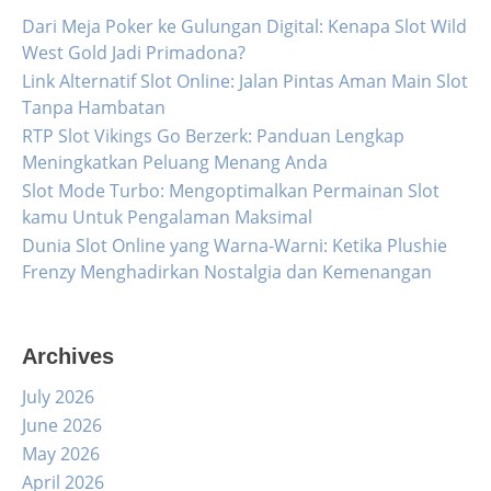
Dari Meja Poker ke Gulungan Digital: Kenapa Slot Wild
West Gold Jadi Primadona?
Link Alternatif Slot Online: Jalan Pintas Aman Main Slot
Tanpa Hambatan
RTP Slot Vikings Go Berzerk: Panduan Lengkap
Meningkatkan Peluang Menang Anda
Slot Mode Turbo: Mengoptimalkan Permainan Slot
kamu Untuk Pengalaman Maksimal
Dunia Slot Online yang Warna-Warni: Ketika Plushie
Frenzy Menghadirkan Nostalgia dan Kemenangan
Archives
July 2026
June 2026
May 2026
April 2026