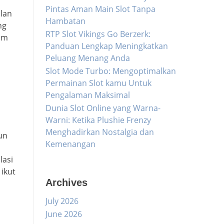
Pintas Aman Main Slot Tanpa
ulan
Hambatan
ng
RTP Slot Vikings Go Berzerk:
am
Panduan Lengkap Meningkatkan
Peluang Menang Anda
Slot Mode Turbo: Mengoptimalkan
Permainan Slot kamu Untuk
Pengalaman Maksimal
Dunia Slot Online yang Warna-
Warni: Ketika Plushie Frenzy
Menghadirkan Nostalgia dan
un
Kemenangan
lasi
ikut
Archives
July 2026
June 2026