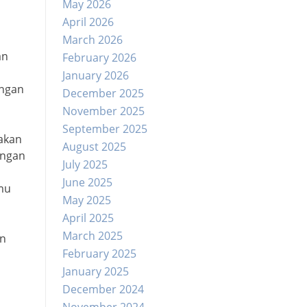
May 2026
April 2026
March 2026
an
February 2026
January 2026
engan
December 2025
November 2025
September 2025
iakan
August 2025
engan
July 2025
June 2025
mu
May 2025
April 2025
March 2025
an
February 2025
January 2025
December 2024