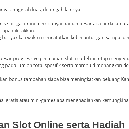
unya anugerah luas, di tengah lainnya:
nis slot gacor ini mempunyai hadiah besar apa berkelanjut
 apa diletakkan.
g banyak kali waktu mencatatkan keberuntungan sampai d
ebesar progressive permainan slot, model ini tetap menyed
g pada jumlah total spesifik serta mampu dimenangkan d
ikan bonus tambahan siapa bisa meningkatkan peluang Ka
tasi gratis atau mini-games apa menghadiahkan kemungkin
 Slot Online serta Hadiah