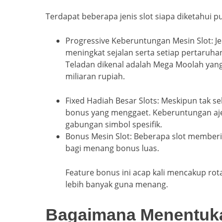
Terdapat beberapa jenis slot siapa diketahui p
Progressive Keberuntungan Mesin Slot: Je
meningkat sejalan serta setiap pertaruhan
Teladan dikenal adalah Mega Moolah yan
miliaran rupiah.
Fixed Hadiah Besar Slots: Meskipun tak s
bonus yang menggaet. Keberuntungan aje
gabungan simbol spesifik.
Bonus Mesin Slot: Beberapa slot member
bagi menang bonus luas.
Feature bonus ini acap kali mencakup ro
lebih banyak guna menang.
Bagaimana Menentukan