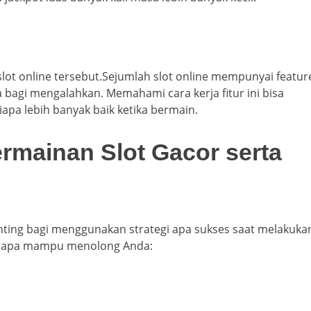
m slot online tersebut.Sejumlah slot online mempunyai featur
agi mengalahkan. Memahami cara kerja fitur ini bisa
pa lebih banyak baik ketika bermain.
rmainan Slot Gacor serta
enting bagi menggunakan strategi apa sukses saat melakuka
 siapa mampu menolong Anda: