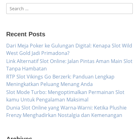
Search
for:
Recent Posts
Dari Meja Poker ke Gulungan Digital: Kenapa Slot Wild
West Gold Jadi Primadona?
Link Alternatif Slot Online: Jalan Pintas Aman Main Slot
Tanpa Hambatan
RTP Slot Vikings Go Berzerk: Panduan Lengkap
Meningkatkan Peluang Menang Anda
Slot Mode Turbo: Mengoptimalkan Permainan Slot
kamu Untuk Pengalaman Maksimal
Dunia Slot Online yang Warna-Warni: Ketika Plushie
Frenzy Menghadirkan Nostalgia dan Kemenangan
Archives