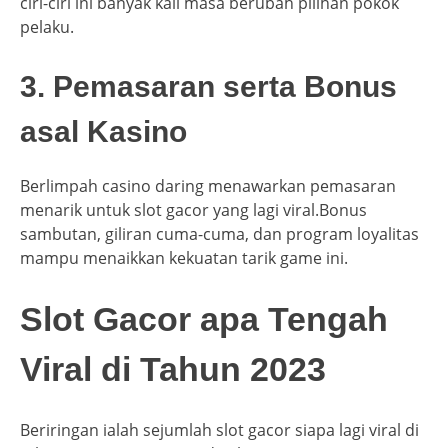
ciri-ciri ini banyak kali masa berubah pilihan pokok
pelaku.
3. Pemasaran serta Bonus
asal Kasino
Berlimpah casino daring menawarkan pemasaran
menarik untuk slot gacor yang lagi viral.Bonus
sambutan, giliran cuma-cuma, dan program loyalitas
mampu menaikkan kekuatan tarik game ini.
Slot Gacor apa Tengah
Viral di Tahun 2023
Beriringan ialah sejumlah slot gacor siapa lagi viral di