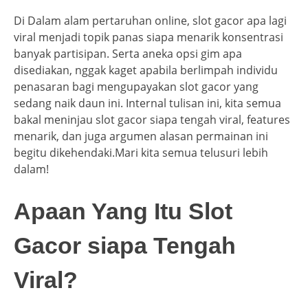
Di Dalam alam pertaruhan online, slot gacor apa lagi
viral menjadi topik panas siapa menarik konsentrasi
banyak partisipan. Serta aneka opsi gim apa
disediakan, nggak kaget apabila berlimpah individu
penasaran bagi mengupayakan slot gacor yang
sedang naik daun ini. Internal tulisan ini, kita semua
bakal meninjau slot gacor siapa tengah viral, features
menarik, dan juga argumen alasan permainan ini
begitu dikehendaki.Mari kita semua telusuri lebih
dalam!
Apaan Yang Itu Slot
Gacor siapa Tengah
Viral?