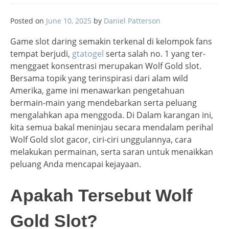
Posted on
June 10, 2025
by
Daniel Patterson
Game slot daring semakin terkenal di kelompok fans
tempat berjudi,
gtatogel
serta salah no. 1 yang ter-
menggaet konsentrasi merupakan Wolf Gold slot.
Bersama topik yang terinspirasi dari alam wild
Amerika, game ini menawarkan pengetahuan
bermain-main yang mendebarkan serta peluang
mengalahkan apa menggoda. Di Dalam karangan ini,
kita semua bakal meninjau secara mendalam perihal
Wolf Gold slot gacor, ciri-ciri unggulannya, cara
melakukan permainan, serta saran untuk menaikkan
peluang Anda mencapai kejayaan.
Apakah Tersebut Wolf
Gold Slot?