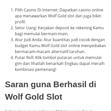
Pilih Casino Di Internet: Dapatkan casino online
apa menawarkan Wolf Gold slot dan juga bikin
profil.
Setor Uang: Kerjakan deposit ke rekening Kamu
bagi memulai bermain-main.
Atur Judi Anda: Atur kuantitas judi cocok dengan
budget Kamu.Wolf Gold slot online menyediakan
bermacam-macam alternatif taruhan.
Putar Roll: Klik tombol putaran untuk memulai
gim dan lihatlah benarkah Engkau dapat meraih
kombinasi pemenang!
Saran guna Berhasil di
Wolf Gold Slot