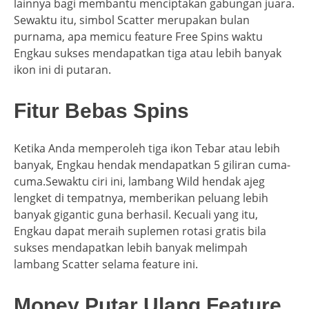
lainnya bagi membantu menciptakan gabungan juara.
Sewaktu itu, simbol Scatter merupakan bulan
purnama, apa memicu feature Free Spins waktu
Engkau sukses mendapatkan tiga atau lebih banyak
ikon ini di putaran.
Fitur Bebas Spins
Ketika Anda memperoleh tiga ikon Tebar atau lebih
banyak, Engkau hendak mendapatkan 5 giliran cuma-
cuma.Sewaktu ciri ini, lambang Wild hendak ajeg
lengket di tempatnya, memberikan peluang lebih
banyak gigantic guna berhasil. Kecuali yang itu,
Engkau dapat meraih suplemen rotasi gratis bila
sukses mendapatkan lebih banyak melimpah
lambang Scatter selama feature ini.
Money Putar Ulang Feature