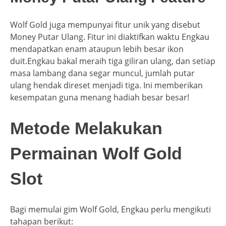
Wolf Gold juga mempunyai fitur unik yang disebut
Money Putar Ulang. Fitur ini diaktifkan waktu Engkau
mendapatkan enam ataupun lebih besar ikon
duit.Engkau bakal meraih tiga giliran ulang, dan setiap
masa lambang dana segar muncul, jumlah putar
ulang hendak direset menjadi tiga. Ini memberikan
kesempatan guna menang hadiah besar besar!
Metode Melakukan
Permainan Wolf Gold
Slot
Bagi memulai gim Wolf Gold, Engkau perlu mengikuti
tahapan berikut: