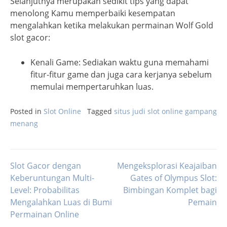
Selanjutnya merupakan sedikit tips yang dapat
menolong Kamu memperbaiki kesempatan
mengalahkan ketika melakukan permainan Wolf Gold
slot gacor:
Kenali Game: Sediakan waktu guna memahami
fitur-fitur game dan juga cara kerjanya sebelum
memulai mempertaruhkan luas.
Posted in
Slot Online
Tagged
situs judi slot online gampang
menang
Slot Gacor dengan
Mengeksplorasi Keajaiban
Post
Keberuntungan Multi-
Gates of Olympus Slot:
Level: Probabilitas
Bimbingan Komplet bagi
navigation
Mengalahkan Luas di Bumi
Pemain
Permainan Online