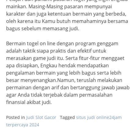
mainkan. Masing-Masing pasaran mempunyai
karakter dan juga ketentuan bermain yang berbeda,
oleh karena itu Kamu butuh memahaminya bersama
bagus sebelum memasang judi.
Bermain togel on line dengan program genggam
adalah taktik siapa praktis dan efektif untuk
merasakan game judi itu. Serta fitur-fitur menggaet
apa disiapkan, Engkau hendak mendapatkan
pengalaman bermain yang lebih bagus serta lebih
besar menyenangkan.Namun, teruslah melakukan
permainan dengan arif dan bertanggung jawab jawab
agar Anda tidak terjebak dalam permasalahan
finansial akibat judi.
Posted in
Judi Slot Gacor
Tagged
situs judi online24jam
terpercaya 2024