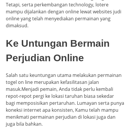
Tetapi, serta perkembangan technology, lotere
mampu dijalankan dengan online lewat websites judi
online yang telah menyediakan permainan yang
dimaksud.
Ke Untungan Bermain
Perjudian Online
Salah satu keuntungan utama melakukan permainan
togel on line merupakan kefasilitasan jalan
masuk.Menjadi pemain, Anda tidak perlu kembali
repot-repot pergi ke lokasi taruhan biasa sekedar
bagi memposisikan pertaruhan. Lumayan serta punya
koneksi internet apa konsisten, Kamu telah mampu
menikmati permainan perjudian di lokasi juga dan
juga bila bahkan.