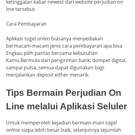
ketinggalan kabar newest dari website perjudian on
line tersebut.
Cara Pembayaran
Aplikasi togel onlen biasanya menyediakan
bermacam-macam jenis cara pembayaran apa bisa
Engkau pilih pantas bersama kebutuhan
Kamu.Bermula dari pengiriman bank, dompet digital,
sampai pulsa, semua dapat digunakan bagi
menjalankan deposit either menarik.
Tips Bermain Perjudian On
Line melalui Aplikasi Seluler
Untuk memperoleh kejadian bermain-main togel
online siapa lebih besar baik, selanjutnya sejumlah