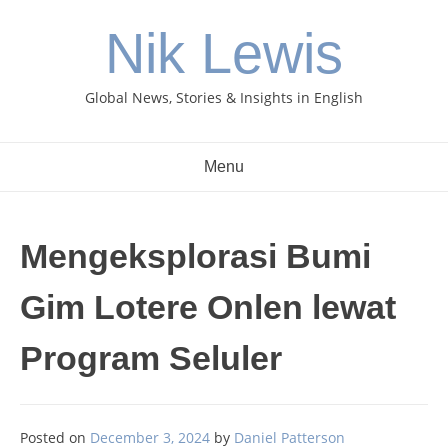
Skip
Nik Lewis
to
content
Global News, Stories & Insights in English
Menu
Mengeksplorasi Bumi
Gim Lotere Onlen lewat
Program Seluler
Posted on
December 3, 2024
by
Daniel Patterson