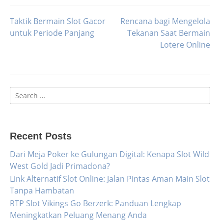
Taktik Bermain Slot Gacor
Rencana bagi Mengelola
Post
untuk Periode Panjang
Tekanan Saat Bermain
Lotere Online
navigation
Search
for:
Recent Posts
Dari Meja Poker ke Gulungan Digital: Kenapa Slot Wild
West Gold Jadi Primadona?
Link Alternatif Slot Online: Jalan Pintas Aman Main Slot
Tanpa Hambatan
RTP Slot Vikings Go Berzerk: Panduan Lengkap
Meningkatkan Peluang Menang Anda