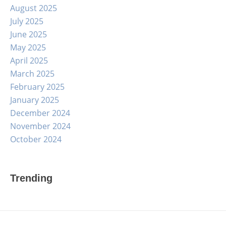
August 2025
July 2025
June 2025
May 2025
April 2025
March 2025
February 2025
January 2025
December 2024
November 2024
October 2024
Trending