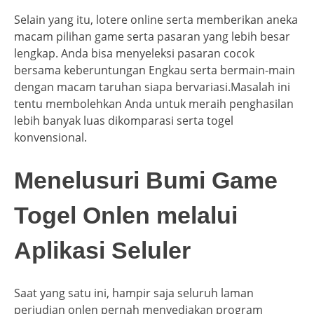
Selain yang itu, lotere online serta memberikan aneka
macam pilihan game serta pasaran yang lebih besar
lengkap. Anda bisa menyeleksi pasaran cocok
bersama keberuntungan Engkau serta bermain-main
dengan macam taruhan siapa bervariasi.Masalah ini
tentu membolehkan Anda untuk meraih penghasilan
lebih banyak luas dikomparasi serta togel
konvensional.
Menelusuri Bumi Game
Togel Onlen melalui
Aplikasi Seluler
Saat yang satu ini, hampir saja seluruh laman
perjudian onlen pernah menyediakan program