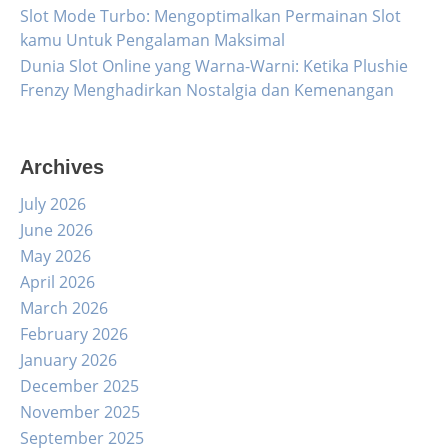
Slot Mode Turbo: Mengoptimalkan Permainan Slot
kamu Untuk Pengalaman Maksimal
Dunia Slot Online yang Warna-Warni: Ketika Plushie
Frenzy Menghadirkan Nostalgia dan Kemenangan
Archives
July 2026
June 2026
May 2026
April 2026
March 2026
February 2026
January 2026
December 2025
November 2025
September 2025