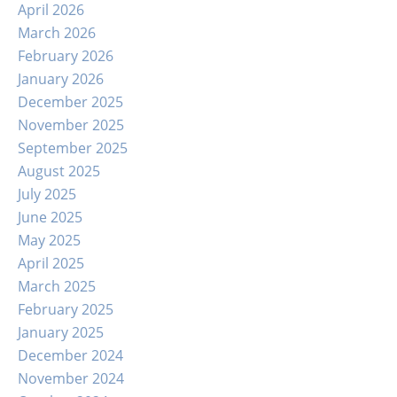
April 2026
March 2026
February 2026
January 2026
December 2025
November 2025
September 2025
August 2025
July 2025
June 2025
May 2025
April 2025
March 2025
February 2025
January 2025
December 2024
November 2024