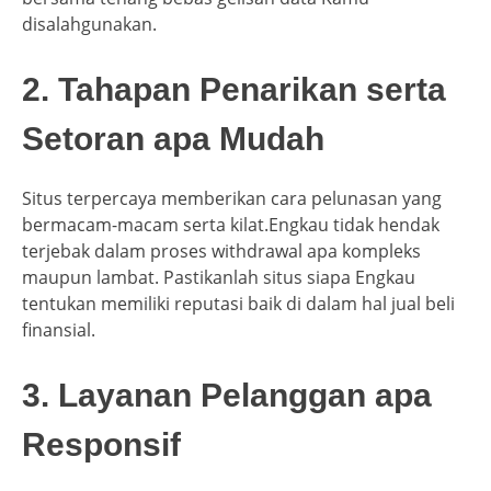
disalahgunakan.
2. Tahapan Penarikan serta
Setoran apa Mudah
Situs terpercaya memberikan cara pelunasan yang
bermacam-macam serta kilat.Engkau tidak hendak
terjebak dalam proses withdrawal apa kompleks
maupun lambat. Pastikanlah situs siapa Engkau
tentukan memiliki reputasi baik di dalam hal jual beli
finansial.
3. Layanan Pelanggan apa
Responsif