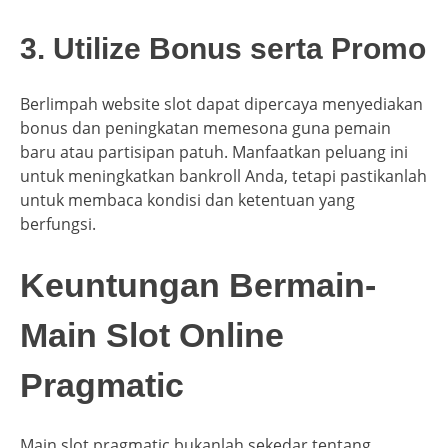
3. Utilize Bonus serta Promo
Berlimpah website slot dapat dipercaya menyediakan
bonus dan peningkatan memesona guna pemain
baru atau partisipan patuh. Manfaatkan peluang ini
untuk meningkatkan bankroll Anda, tetapi pastikanlah
untuk membaca kondisi dan ketentuan yang
berfungsi.
Keuntungan Bermain-
Main Slot Online
Pragmatic
Main slot pragmatic bukanlah sekedar tentang