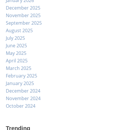
January 2026
December 2025
November 2025
September 2025
August 2025
July 2025
June 2025
May 2025
April 2025
March 2025
February 2025
January 2025
December 2024
November 2024
October 2024
Trending