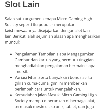
Slot Lain
Salah satu argumen kenapa Micro Gaming High
Society seperti itu populer merupakan
keistimewaannya disejajarkan dengan slot lain-
lain.Berikut ialah sejumlah alasan apa menghasilkan
muncul:
Pengalaman Tampilan siapa Mengagumkan:
Gambar dan kartun yang bermutu tinggian
menghadiahkan pengalaman bermain siapa
imersif.
Variasi Fitur: Serta banyak ciri bonus serta
giliran cuma-cuma, gim ini memberikan
berlimpah cara untuk mengalahkan.
Kemudahan Jalan Masuk: Micro Gaming High
Society mampu diperankan di berbagai alat,
termasuk mesin elektronik, tablet, dan juga