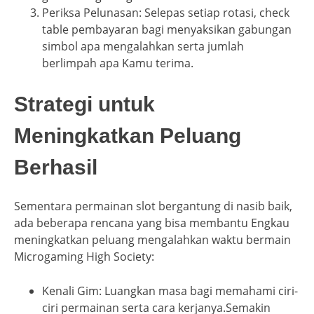
Periksa Pelunasan: Selepas setiap rotasi, check
table pembayaran bagi menyaksikan gabungan
simbol apa mengalahkan serta jumlah
berlimpah apa Kamu terima.
Strategi untuk
Meningkatkan Peluang
Berhasil
Sementara permainan slot bergantung di nasib baik,
ada beberapa rencana yang bisa membantu Engkau
meningkatkan peluang mengalahkan waktu bermain
Microgaming High Society:
Kenali Gim: Luangkan masa bagi memahami ciri-
ciri permainan serta cara kerjanya.Semakin