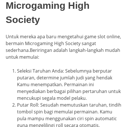
Microgaming High
Society
Untuk mereka apa baru mengetahui game slot online,
bermain Microgaming High Society sangat
sederhana.Beriringan adalah langkah-langkah mudah
untuk memulai:
Seleksi Taruhan Anda: Sebelumnya berputar
putaran, determine jumlah judi yang hendak
Kamu menempatkan. Permainan ini
menyediakan berbagai pilihan pertaruhan untuk
mencukupi segala model pelaku.
Putar Roll: Sesudah memutuskan taruhan, tindih
tombol spin bagi memulai permainan. Kamu
pula mampu menggunakan ciri spin automatic
guna mengelilingi roll secara otomatis.