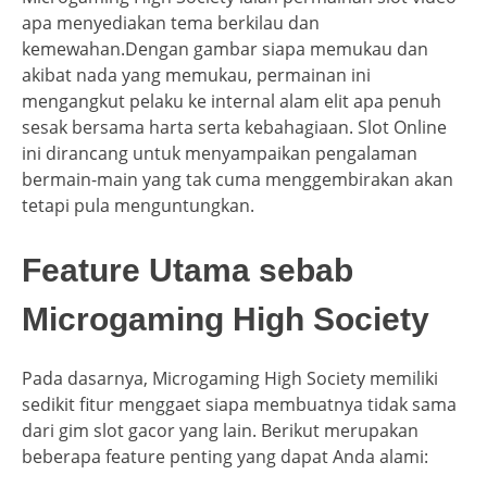
apa menyediakan tema berkilau dan
kemewahan.Dengan gambar siapa memukau dan
akibat nada yang memukau, permainan ini
mengangkut pelaku ke internal alam elit apa penuh
sesak bersama harta serta kebahagiaan. Slot Online
ini dirancang untuk menyampaikan pengalaman
bermain-main yang tak cuma menggembirakan akan
tetapi pula menguntungkan.
Feature Utama sebab
Microgaming High Society
Pada dasarnya, Microgaming High Society memiliki
sedikit fitur menggaet siapa membuatnya tidak sama
dari gim slot gacor yang lain. Berikut merupakan
beberapa feature penting yang dapat Anda alami: