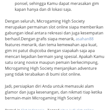
ponsel, sehingga Kamu dapat merasakan gim
kapan hanya dan di lokasi saja.
Dengan seluruh, Microgaming High Society
merupakan permainan slot online siapa memberikan
gabungan ideal antara rekreasi dan juga kesempatan
berhasil.Dengan grafis siapa menarik,
asahan88
features menarik, dan tema kemewahan apa kuat,
gim ini patut diujicoba dengan siapakah saja apa
mencari kejadian bermain yang spesial. Apakah Kamu
satu orang novice maupun pemain berkecimpung,
Microgaming High Society menjanjikan adventure
yang tidak terabaikan di bumi slot online.
Jadi, persiapkan diri Anda untuk memasuki alam
glamor dan juga kesenangan, dan nikmati tiap ketika
bermain-main Microgaming High Society!