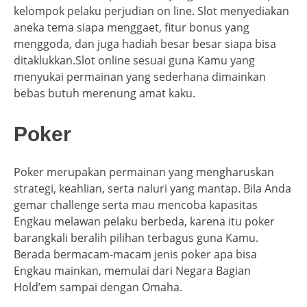
kelompok pelaku perjudian on line. Slot menyediakan
aneka tema siapa menggaet, fitur bonus yang
menggoda, dan juga hadiah besar besar siapa bisa
ditaklukkan.Slot online sesuai guna Kamu yang
menyukai permainan yang sederhana dimainkan
bebas butuh merenung amat kaku.
Poker
Poker merupakan permainan yang mengharuskan
strategi, keahlian, serta naluri yang mantap. Bila Anda
gemar challenge serta mau mencoba kapasitas
Engkau melawan pelaku berbeda, karena itu poker
barangkali beralih pilihan terbagus guna Kamu.
Berada bermacam-macam jenis poker apa bisa
Engkau mainkan, memulai dari Negara Bagian
Hold’em sampai dengan Omaha.