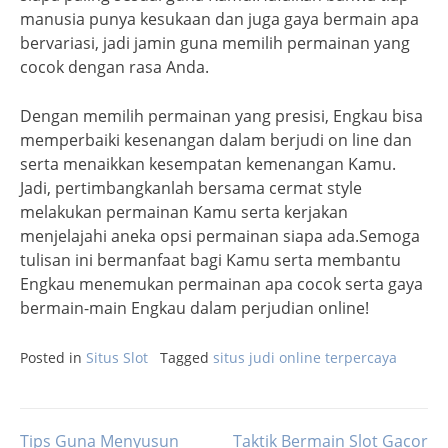
manusia punya kesukaan dan juga gaya bermain apa
bervariasi, jadi jamin guna memilih permainan yang
cocok dengan rasa Anda.
Dengan memilih permainan yang presisi, Engkau bisa
memperbaiki kesenangan dalam berjudi on line dan
serta menaikkan kesempatan kemenangan Kamu.
Jadi, pertimbangkanlah bersama cermat style
melakukan permainan Kamu serta kerjakan
menjelajahi aneka opsi permainan siapa ada.Semoga
tulisan ini bermanfaat bagi Kamu serta membantu
Engkau menemukan permainan apa cocok serta gaya
bermain-main Engkau dalam perjudian online!
Posted in
Situs Slot
Tagged
situs judi online terpercaya
Tips Guna Menyusun
Taktik Bermain Slot Gacor