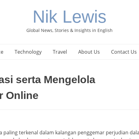
Nik Lewis
Global News, Stories & Insights in English
ce
Technology
Travel
About Us
Contact Us
asi serta Mengelola
 Online
apa paling terkenal dalam kalangan penggemar perjudian da