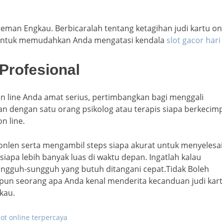
eman Engkau. Berbicaralah tentang ketagihan judi kartu on
untuk memudahkan Anda mengatasi kendala
slot gacor hari 
Profesional
 on line Anda amat serius, pertimbangkan bagi menggali
an dengan satu orang psikolog atau terapis siapa berkeci
n line.
nlen serta mengambil steps siapa akurat untuk menyelesa
iapa lebih banyak luas di waktu depan. Ingatlah kalau
ungguh-sungguh yang butuh ditangani cepat.Tidak Boleh
pun seorang apa Anda kenal menderita kecanduan judi kar
kau.
slot online terpercaya