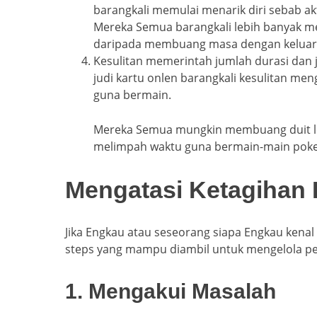
barangkali memulai menarik diri sebab ak
Mereka Semua barangkali lebih banyak m
daripada membuang masa dengan keluar
Kesulitan memerintah jumlah durasi dan 
judi kartu onlen barangkali kesulitan men
guna bermain.
Mereka Semua mungkin membuang duit le
melimpah waktu guna bermain-main poker
Mengatasi Ketagihan 
Jika Engkau atau seseorang siapa Engkau kena
steps yang mampu diambil untuk mengelola pe
1. Mengakui Masalah