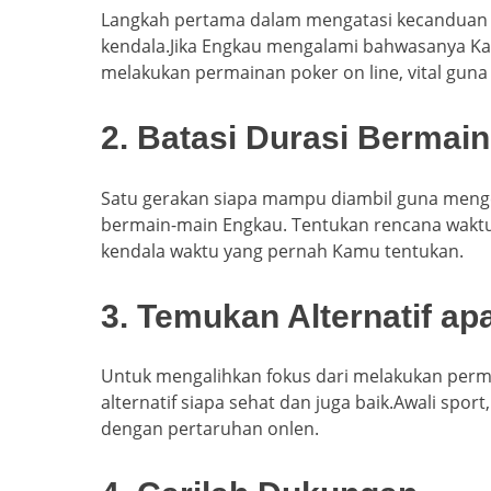
Langkah pertama dalam mengatasi kecanduan j
kendala.Jika Engkau mengalami bahwasanya K
melakukan permainan poker on line, vital guna
2. Batasi Durasi Bermain
Satu gerakan siapa mampu diambil guna mengel
bermain-main Engkau. Tentukan rencana waktu
kendala waktu yang pernah Kamu tentukan.
3. Temukan Alternatif ap
Untuk mengalihkan fokus dari melakukan perma
alternatif siapa sehat dan juga baik.Awali sp
dengan pertaruhan onlen.