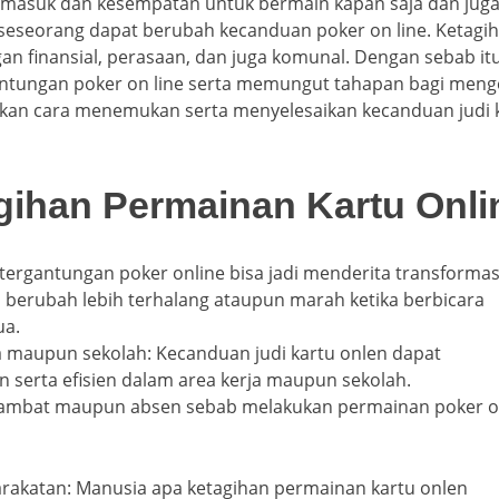
n masuk dan kesempatan untuk bermain kapan saja dan jug
seseorang dapat berubah kecanduan poker on line. Ketagi
an finansial, perasaan, dan juga komunal. Dengan sebab itu
gantungan poker on line serta memungut tahapan bagi meng
akan cara menemukan serta menyelesaikan kecanduan judi 
agihan Permainan Kartu Onli
tergantungan poker online bisa jadi menderita transformas
 berubah lebih terhalang ataupun marah ketika berbicara
ua.
 maupun sekolah: Kecanduan judi kartu onlen dapat
 serta efisien dalam area kerja maupun sekolah.
erlambat maupun absen sebab melakukan permainan poker 
yarakatan: Manusia apa ketagihan permainan kartu onlen