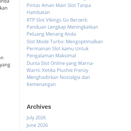
anda
Pintas Aman Main Slot Tanpa
ukan
Hambatan
RTP Slot Vikings Go Berzerk:
Panduan Lengkap Meningkatkan
Peluang Menang Anda
Slot Mode Turbo: Mengoptimalkan
Permainan Slot kamu Untuk
Pengalaman Maksimal
an
Dunia Slot Online yang Warna-
 yang
Warni: Ketika Plushie Frenzy
Menghadirkan Nostalgia dan
Kemenangan
Archives
July 2026
June 2026