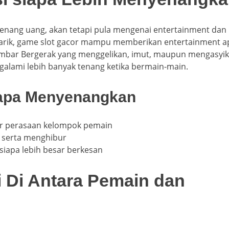
nang uang, akan tetapi pula mengenai entertainment dan
arik, game slot gacor mampu memberikan entertainment a
ambar Bergerak yang menggelikan, imut, maupun mengasyi
ami lebih banyak tenang ketika bermain-main.
siapa Menyenangkan
r perasaan kelompok pemain
 serta menghibur
iapa lebih besar berkesan
i Di Antara Pemain dan