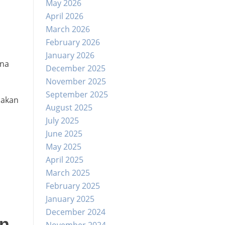
May 2026
April 2026
March 2026
February 2026
January 2026
ona
December 2025
November 2025
September 2025
pakan
August 2025
July 2025
June 2025
May 2025
April 2025
March 2025
February 2025
January 2025
December 2024
an