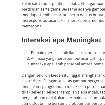
Salah satu sudut penting sebab akibat gambar 
partisipan serta game.Bersama adanya gambar b
mendapati lebih besar ikut serta dan terhub
merespons putusan akhir mereka bisa membua
memesona.
Interaksi apa Meningkat
Pemain merasa lebih ikut serta internal 
Animasi yang merespon putusan akhir p
Interaksi apa lebih personal antara pema
Dengan seluruh faedah itu, nggak mengheranka
slot terbaru.Dengan kualitas gambar bergerak
mengalami pengetahuan melakukan permainan
tidak sekedar sekadar tampilan siapa indah, t
pengetahuan melakukan permainan sekumpulan 
game slot online bersama efek gambar berge