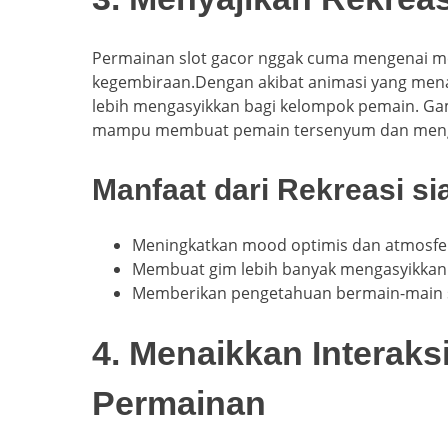
Permainan slot gacor nggak cuma mengenai me
kegembiraan.Dengan akibat animasi yang men
lebih mengasyikkan bagi kelompok pemain. G
mampu membuat pemain tersenyum dan mengal
Manfaat dari Rekreasi 
Meningkatkan mood optimis dan atmosfe
Membuat gim lebih banyak mengasyikkan
Memberikan pengetahuan bermain-main s
4. Menaikkan Interaks
Permainan