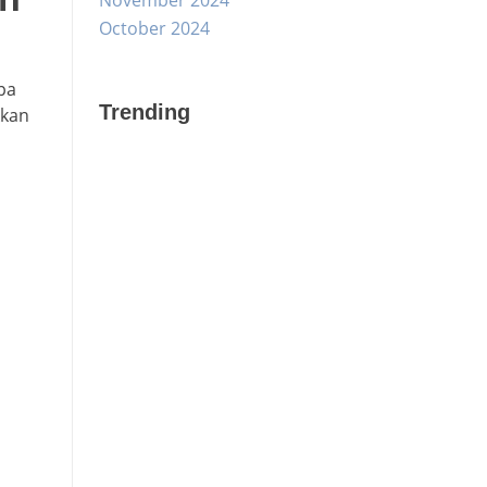
November 2024
October 2024
pa
Trending
kkan