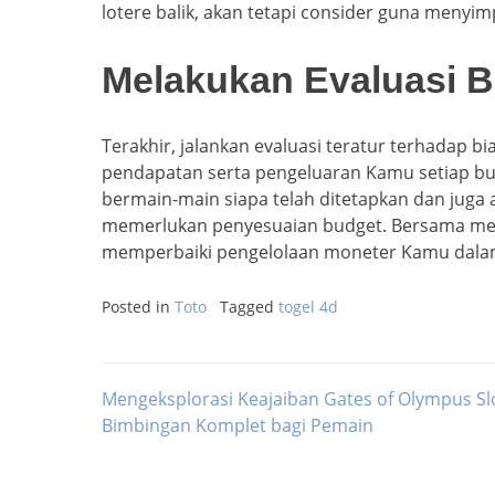
lotere balik, akan tetapi consider guna meny
Melakukan Evaluasi B
Terakhir, jalankan evaluasi teratur terhadap bi
pendapatan serta pengeluaran Kamu setiap b
bermain-main siapa telah ditetapkan dan juga 
memerlukan penyesuaian budget. Bersama men
memperbaiki pengelolaan moneter Kamu dalam
Posted in
Toto
Tagged
togel 4d
Mengeksplorasi Keajaiban Gates of Olympus Sl
Post
Bimbingan Komplet bagi Pemain
navigation