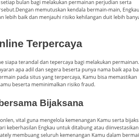
n setiap bulan bagi melakukan permainan perjudian serta
 tersebut.Dengan memutuskan kendala bermain-main, Engka
bih baik dan menjauhi risiko kehilangan duit lebih bany
nline Terpercaya
ne siapa terandal dan tepercaya bagi melakukan permainan
yaran apa adil dan segera beserta punya nama baik apa ba
rmain pada situs yang terpercaya, Kamu bisa memastikan
Kamu beserta meminimalkan risiko fraud.
 bersama Bijaksana
onlen, vital guna mengelola kemenangan Kamu serta bijaks
i keberhasilan Engkau untuk ditabung atau diinvestasikan
ediately membuang seluruh kemenangan Kamu dalam berma