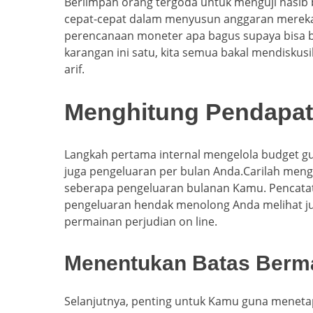
Berlimpah orang tergoda untuk menguji nasib b
cepat-cepat dalam menyusun anggaran mereka. E
perencanaan moneter apa bagus supaya bisa b
karangan ini satu, kita semua bakal mendiskus
arif.
Menghitung Pendapat
Langkah pertama internal mengelola budget gu
juga pengeluaran per bulan Anda.Carilah men
seberapa pengeluaran bulanan Kamu. Pencatat
pengeluaran hendak menolong Anda melihat jum
permainan perjudian on line.
Menentukan Batas Berm
Selanjutnya, penting untuk Kamu guna meneta