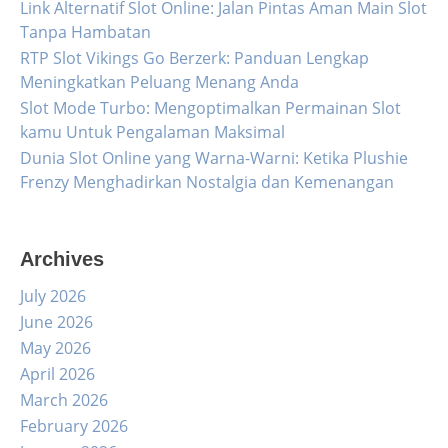
Link Alternatif Slot Online: Jalan Pintas Aman Main Slot
Tanpa Hambatan
RTP Slot Vikings Go Berzerk: Panduan Lengkap
Meningkatkan Peluang Menang Anda
Slot Mode Turbo: Mengoptimalkan Permainan Slot
kamu Untuk Pengalaman Maksimal
Dunia Slot Online yang Warna-Warni: Ketika Plushie
Frenzy Menghadirkan Nostalgia dan Kemenangan
Archives
July 2026
June 2026
May 2026
April 2026
March 2026
February 2026