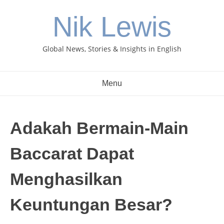
Skip
Nik Lewis
to
content
Global News, Stories & Insights in English
Menu
Adakah Bermain-Main
Baccarat Dapat
Menghasilkan
Keuntungan Besar?