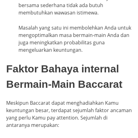
bersama sederhana tidak ada butuh
membutuhkan wawasan istimewa.
Masalah yang satu ini membolehkan Anda untuk
mengoptimalkan masa bermain-main Anda dan
juga meningkatkan probabilitas guna
mengeluarkan keuntungan.
Faktor Bahaya internal
Bermain-Main Baccarat
Meskipun Baccarat dapat menghadiahkan Kamu
keuntungan besar, terdapat sejumlah faktor ancaman
yang perlu Kamu pay attention. Sejumlah di
antaranya merupakan: